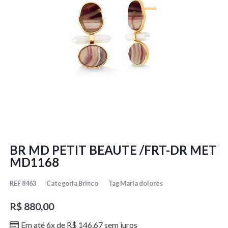
BR MD PETIT BEAUTE /FRT-DR MET
MD1168
REF
8463
Categoria
Brinco
Tag
Maria dolores
R$
880,00
Em até 6x de
R$
146,67
sem juros