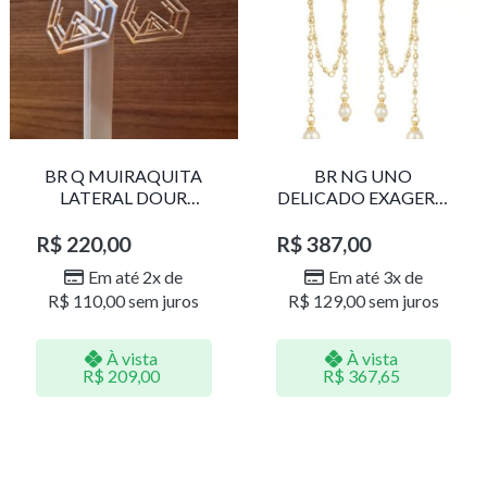
BR Q MUIRAQUITA
BR NG UNO
LATERAL DOUR
DELICADO EXAGERO
LR001
DOU/PERO 1785611F
R$
220,00
R$
387,00
Em até 2x de
Em até 3x de
R$
110,00
sem juros
R$
129,00
sem juros
À vista
À vista
R$
209,00
R$
367,65