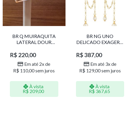
BR Q MUIRAQUITA
BR NG UNO
LATERAL DOUR
DELICADO EXAGERO
LR001
DOU/PERO 1785611F
R$
220,00
R$
387,00
Em até 2x de
Em até 3x de
R$
110,00
sem juros
R$
129,00
sem juros
À vista
À vista
R$
209,00
R$
367,65