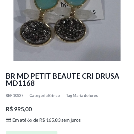
BR MD PETIT BEAUTE CRI DRUSA
MD1168
REF
10827
Categoria
Brinco
Tag
Maria dolores
R$
995,00
Em até 6x de
R$
165,83
sem juros