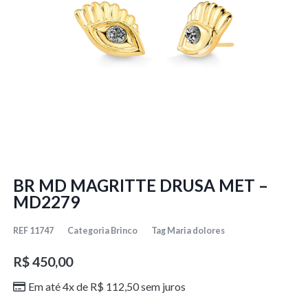
BR MD MAGRITTE DRUSA MET –
MD2279
REF
11747
Categoria
Brinco
Tag
Maria dolores
R$
450,00
Em até 4x de
R$
112,50
sem juros