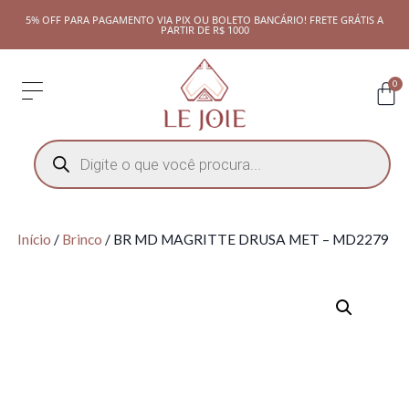
5% OFF PARA PAGAMENTO VIA PIX OU BOLETO BANCÁRIO! FRETE GRÁTIS A
PARTIR DE R$ 1000
0
Início
/
Brinco
/ BR MD MAGRITTE DRUSA MET – MD2279