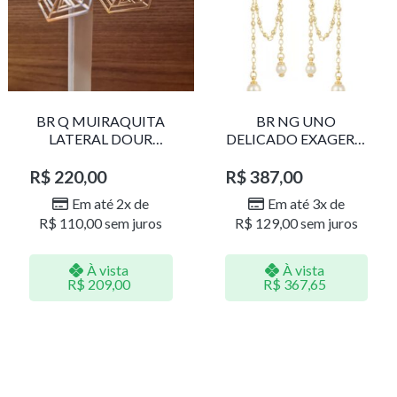
BR Q MUIRAQUITA
BR NG UNO
LATERAL DOUR
DELICADO EXAGERO
LR001
DOU/PERO 1785611F
R$
220,00
R$
387,00
Em até 2x de
Em até 3x de
R$
110,00
sem juros
R$
129,00
sem juros
À vista
À vista
R$
209,00
R$
367,65