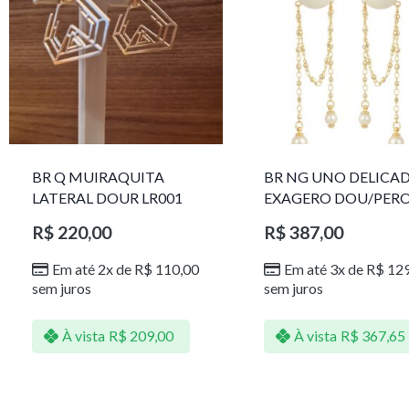
BR Q MUIRAQUITA
BR NG UNO DELICA
LATERAL DOUR LR001
EXAGERO DOU/PER
1785611F
R$
220,00
R$
387,00
Em até 2x de
R$
110,00
Em até 3x de
R$
129
sem juros
sem juros
À vista
R$
209,00
À vista
R$
367,65