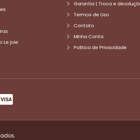
Garantia | Troca e devoluçõ
res
Termos de Uso
Contato
iras
Minha Conta
b Le joie
Politica de Privacidade
formas de pagamento
vados.