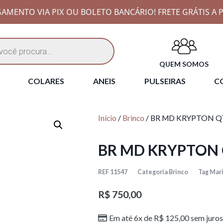
AMENTO VIA PIX OU BOLETO BANCÁRIO! FRETE GRÁTIS A P
QUEM SOMOS
COLARES
ANEIS
PULSEIRAS
CO
Início
/
Brinco
/ BR MD KRYPTON Q
BR MD KRYPTON 
REF
11547
Categoria
Brinco
Tag
Mari
R$
750,00
Em até 6x de
R$
125,00
sem juros