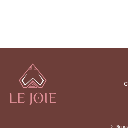
C
Brinc