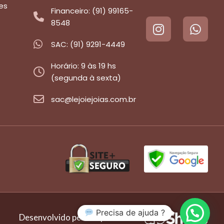
es
Financeiro: (91) 99165-
8548
SAC: (91) 9291-4449
Horário: 9 às 19 hs
(segunda à sexta)
sac@lejoiejoias.com.br
Precisa de ajuda ?
Desenvolvido pela empresa