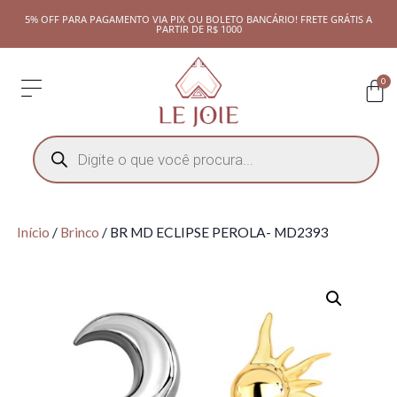
5% OFF PARA PAGAMENTO VIA PIX OU BOLETO BANCÁRIO! FRETE GRÁTIS A
PARTIR DE R$ 1000
0
Início
/
Brinco
/ BR MD ECLIPSE PEROLA- MD2393