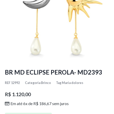
BR MD ECLIPSE PEROLA- MD2393
REF
12992
Categoria
Brinco
Tag
Maria dolores
R$
1.120,00
Em até 6x de
R$
186,67
sem juros