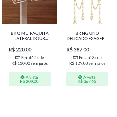
BR Q MUIRAQUITA
BR NG UNO
LATERAL DOUR
DELICADO EXAGERO
LR001
DOU/PERO 1785611F
R$
220,00
R$
387,00
Em até 2x de
Em até 3x de
R$
110,00
sem juros
R$
129,00
sem juros
À vista
À vista
R$
209,00
R$
367,65