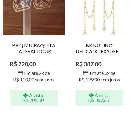
BR Q MUIRAQUITA
BR NG UNO
LATERAL DOUR
DELICADO EXAGERO
LR001
DOU/PERO 1785611F
R$
220,00
R$
387,00
Em até 2x de
Em até 3x de
R$
110,00
sem juros
R$
129,00
sem juros
À vista
À vista
R$
209,00
R$
367,65