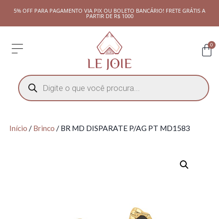
5% OFF PARA PAGAMENTO VIA PIX OU BOLETO BANCÁRIO! FRETE GRÁTIS A
PARTIR DE R$ 1000
0
Início
/
Brinco
/ BR MD DISPARATE P/AG PT MD1583