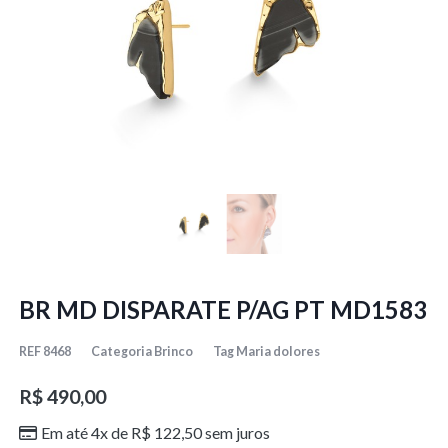
BR MD DISPARATE P/AG PT MD1583
REF
8468
Categoria
Brinco
Tag
Maria dolores
R$
490,00
Em até 4x de
R$
122,50
sem juros