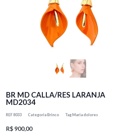
BR MD CALLA/RES LARANJA
MD2034
REF
8033
Categoria
Brinco
Tag
Maria dolores
R$
900,00