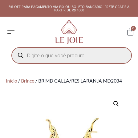
5% OFF PARA PAGAMENTO VIA PIX OU BOLETO BANCÁRIO! FRETE GRÁTIS A
PARTIR DE R$ 1000
0
Início
/
Brinco
/ BR MD CALLA/RES LARANJA MD2034