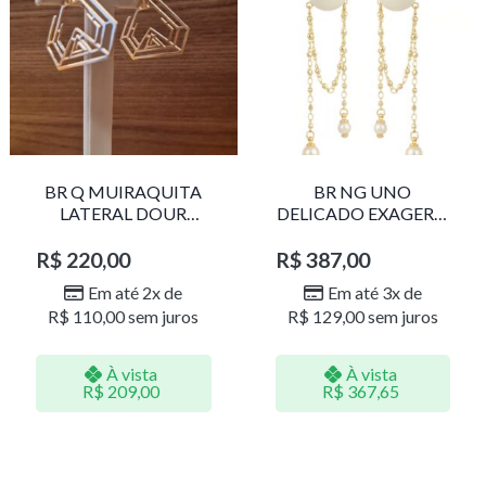
BR Q MUIRAQUITA
BR NG UNO
LATERAL DOUR
DELICADO EXAGERO
LR001
DOU/PERO 1785611F
R$
220,00
R$
387,00
Em até 2x de
Em até 3x de
R$
110,00
sem juros
R$
129,00
sem juros
À vista
À vista
R$
209,00
R$
367,65