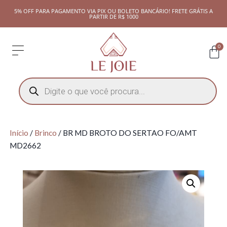
5% OFF PARA PAGAMENTO VIA PIX OU BOLETO BANCÁRIO! FRETE GRÁTIS A
PARTIR DE R$ 1000
0
Início
/
Brinco
/ BR MD BROTO DO SERTAO FO/AMT
MD2662