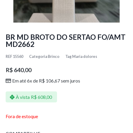
BR MD BROTO DO SERTAO FO/AMT
MD2662
REF
15560
Categoria
Brinco
Tag
Maria dolores
R$
640,00
Em até 6x de
R$
106,67
sem juros
À vista
R$
608,00
Fora de estoque