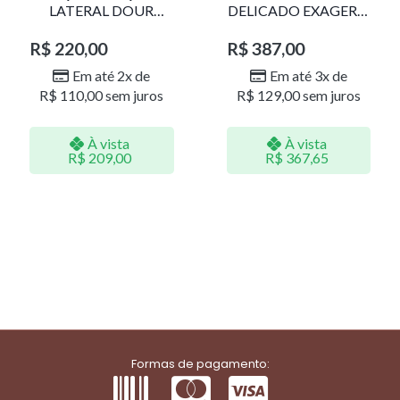
LATERAL DOUR
DELICADO EXAGERO
LR001
DOU/PERO 1785611F
R$
220,00
R$
387,00
Em até 2x de
Em até 3x de
R$
110,00
sem juros
R$
129,00
sem juros
À vista
À vista
R$
209,00
R$
367,65
Formas de pagamento: