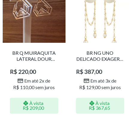
BR Q MUIRAQUITA
BR NG UNO
LATERAL DOUR
DELICADO EXAGERO
LR001
DOU/PERO 1785611F
R$
220,00
R$
387,00
Em até 2x de
Em até 3x de
R$
110,00
sem juros
R$
129,00
sem juros
À vista
À vista
R$
209,00
R$
367,65