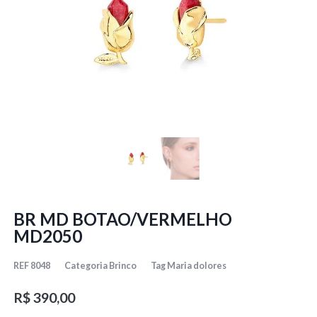
BR MD BOTAO/VERMELHO
MD2050
REF
8048
Categoria
Brinco
Tag
Maria dolores
R$
390,00