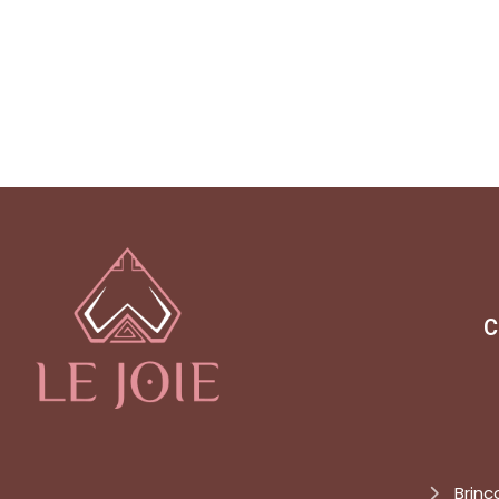
C
Brinc