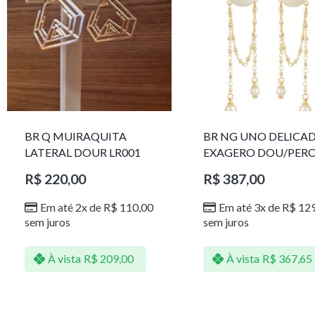
BR Q MUIRAQUITA
BR NG UNO DELICA
LATERAL DOUR LR001
EXAGERO DOU/PER
1785611F
R$
220,00
R$
387,00
Em até 2x de
R$
110,00
Em até 3x de
R$
129
sem juros
sem juros
À vista
R$
209,00
À vista
R$
367,65