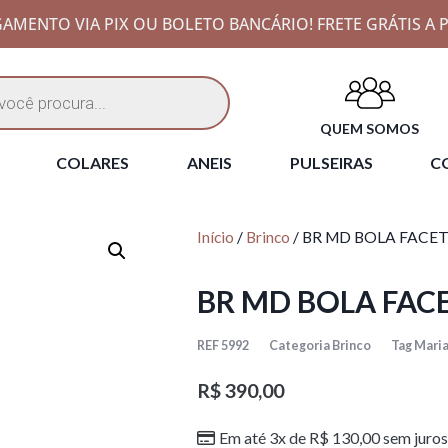
AMENTO VIA PIX OU BOLETO BANCÁRIO! FRETE GRÁTIS A P
QUEM SOMOS
COLARES
ANEIS
PULSEIRAS
CO
Início
/
Brinco
/ BR MD BOLA FACE
BR MD BOLA FAC
REF
5992
Categoria
Brinco
Tag
Maria
R$
390,00
Em até 3x de
R$
130,00
sem juros