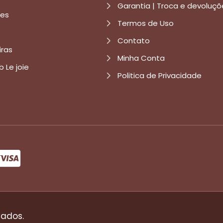
Garantia | Troca e devoluçõ
res
Termos de Uso
Contato
iras
Minha Conta
b Le joie
Politica de Privacidade
formas de pagamento
vados.