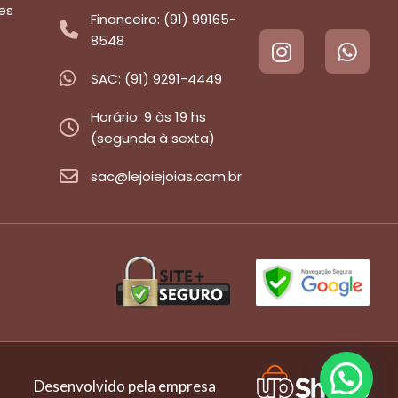
es
Financeiro: (91) 99165-
8548
SAC: (91) 9291-4449
Horário: 9 às 19 hs
(segunda à sexta)
sac@lejoiejoias.com.br
Desenvolvido pela empresa