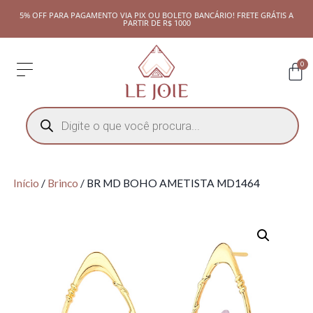
5% OFF PARA PAGAMENTO VIA PIX OU BOLETO BANCÁRIO! FRETE GRÁTIS A
PARTIR DE R$ 1000
0
Início
/
Brinco
/ BR MD BOHO AMETISTA MD1464