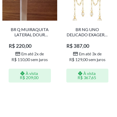
BR Q MUIRAQUITA
BR NG UNO
LATERAL DOUR
DELICADO EXAGERO
LR001
DOU/PERO 1785611F
R$
220,00
R$
387,00
Em até 2x de
Em até 3x de
R$
110,00
sem juros
R$
129,00
sem juros
À vista
À vista
R$
209,00
R$
367,65