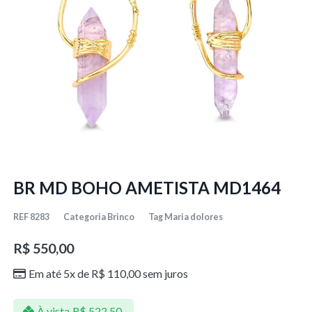
BR MD BOHO AMETISTA MD1464
REF
8283
Categoria
Brinco
Tag
Maria dolores
R$
550,00
Em até 5x de
R$
110,00
sem juros
À vista
R$
522,50