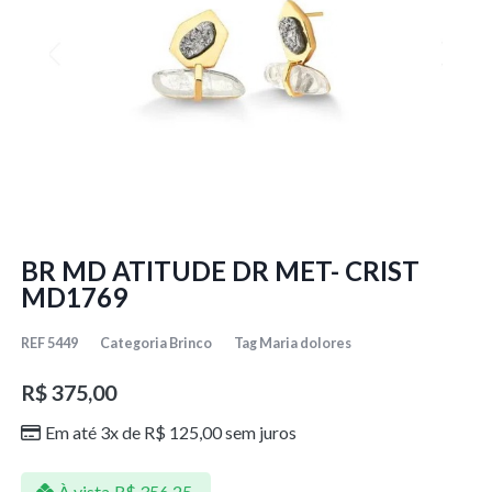
BR MD ATITUDE DR MET- CRIST
MD1769
REF
5449
Categoria
Brinco
Tag
Maria dolores
R$
375,00
Em até 3x de
R$
125,00
sem juros
À vista
R$
356,25