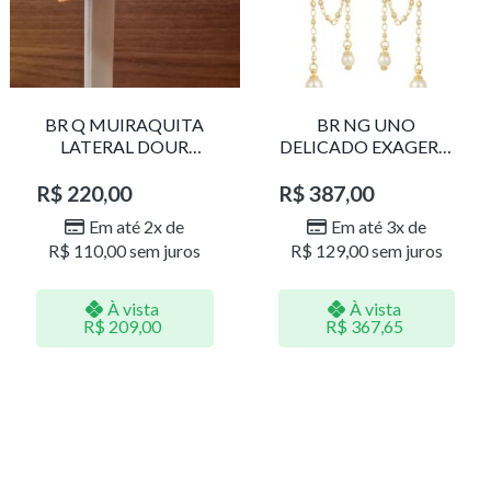
BR Q MUIRAQUITA
BR NG UNO
LATERAL DOUR
DELICADO EXAGERO
LR001
DOU/PERO 1785611F
R$
220,00
R$
387,00
Em até 2x de
Em até 3x de
R$
110,00
sem juros
R$
129,00
sem juros
À vista
À vista
R$
209,00
R$
367,65