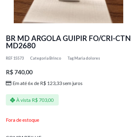
BR MD ARGOLA GUIPIR FO/CRI-CTN
MD2680
REF
15573
Categoria
Brinco
Tag
Maria dolores
R$
740,00
Em até 6x de
R$
123,33
sem juros
À vista
R$
703,00
Fora de estoque