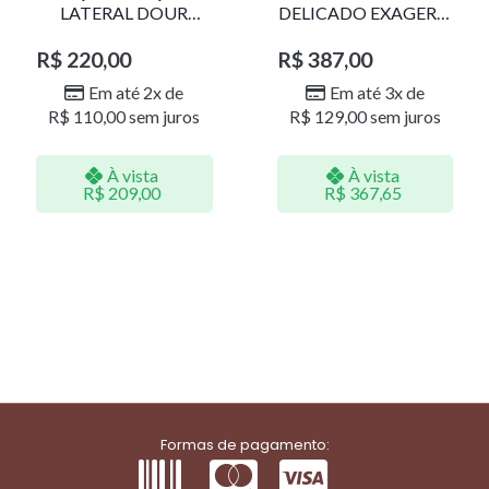
LATERAL DOUR
DELICADO EXAGERO
LR001
DOU/PERO 1785611F
R$
220,00
R$
387,00
Em até 2x de
Em até 3x de
R$
110,00
sem juros
R$
129,00
sem juros
À vista
À vista
R$
209,00
R$
367,65
Formas de pagamento: