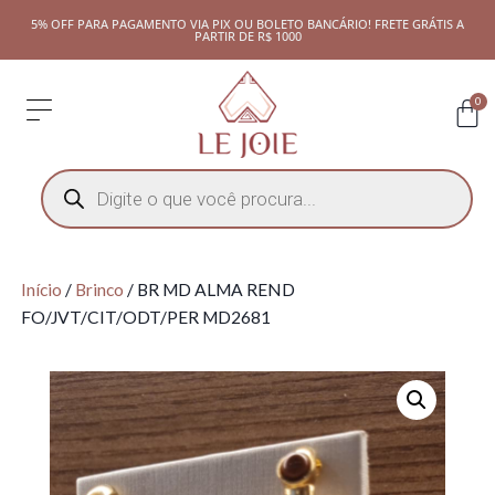
5% OFF PARA PAGAMENTO VIA PIX OU BOLETO BANCÁRIO! FRETE GRÁTIS A
PARTIR DE R$ 1000
0
Início
/
Brinco
/ BR MD ALMA REND
FO/JVT/CIT/ODT/PER MD2681