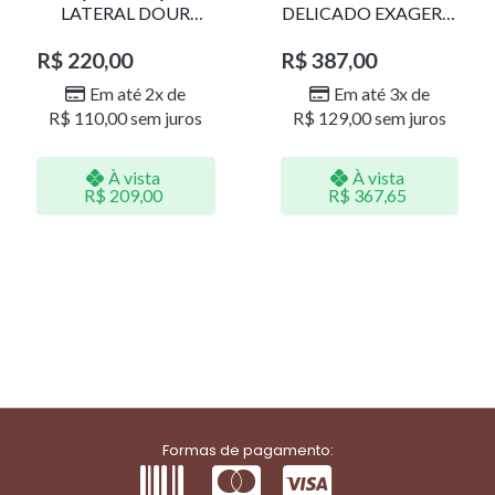
LATERAL DOUR
DELICADO EXAGERO
LR001
DOU/PERO 1785611F
R$
220,00
R$
387,00
Em até 2x de
Em até 3x de
R$
110,00
sem juros
R$
129,00
sem juros
À vista
À vista
R$
209,00
R$
367,65
Formas de pagamento: