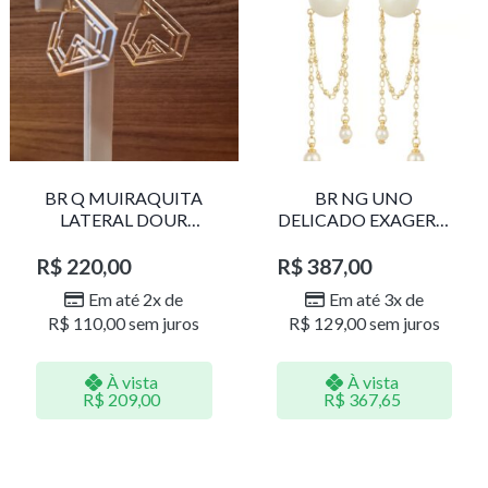
BR Q MUIRAQUITA
BR NG UNO
LATERAL DOUR
DELICADO EXAGERO
LR001
DOU/PERO 1785611F
R$
220,00
R$
387,00
Em até 2x de
Em até 3x de
R$
110,00
sem juros
R$
129,00
sem juros
À vista
À vista
R$
209,00
R$
367,65