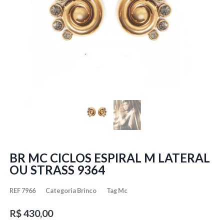
BR MC CICLOS ESPIRAL M LATERAL
OU STRASS 9364
REF
7966
Categoria
Brinco
Tag
Mc
R$
430,00