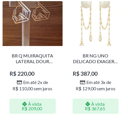
BR Q MUIRAQUITA
BR NG UNO
LATERAL DOUR
DELICADO EXAGERO
LR001
DOU/PERO 1785611F
R$
220,00
R$
387,00
Em até 2x de
Em até 3x de
R$
110,00
sem juros
R$
129,00
sem juros
À vista
À vista
R$
209,00
R$
367,65