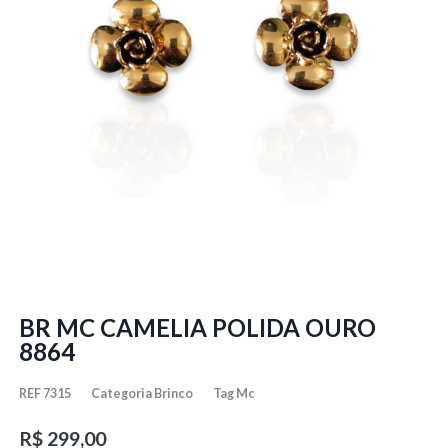
BR MC CAMELIA POLIDA OURO
8864
REF
7315
Categoria
Brinco
Tag
Mc
R$
299,00