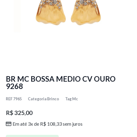
BR MC BOSSA MEDIO CV OURO
9268
REF
7965
Categoria
Brinco
Tag
Mc
R$
325,00
Em até 3x de
R$
108,33
sem juros