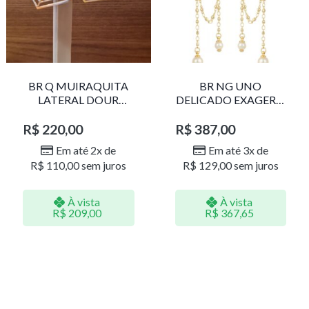
BR Q MUIRAQUITA
BR NG UNO
LATERAL DOUR
DELICADO EXAGERO
LR001
DOU/PERO 1785611F
R$
220,00
R$
387,00
Em até 2x de
Em até 3x de
R$
110,00
sem juros
R$
129,00
sem juros
À vista
À vista
R$
209,00
R$
367,65