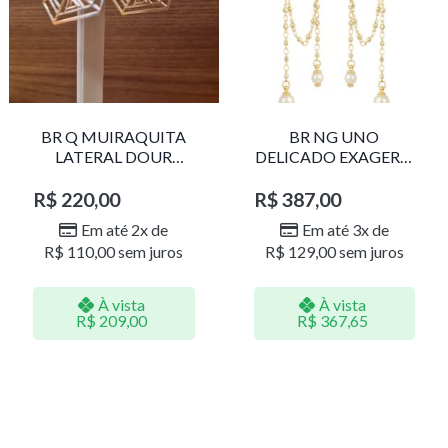
BR Q MUIRAQUITA
BR NG UNO
LATERAL DOUR
DELICADO EXAGERO
LR001
DOU/PERO 1785611F
R$
220,00
R$
387,00
Em até 2x de
Em até 3x de
R$
110,00
sem juros
R$
129,00
sem juros
À vista
À vista
R$
209,00
R$
367,65