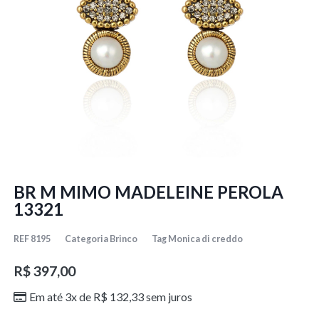
BR M MIMO MADELEINE PEROLA
13321
REF
8195
Categoria
Brinco
Tag
Monica di creddo
R$
397,00
Em até 3x de
R$
132,33
sem juros