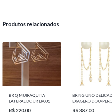
Produtos relacionados
BR Q MUIRAQUITA
BR NG UNO DELICA
LATERAL DOUR LR001
EXAGERO DOU/PER
1785611F
R$
220,00
R$
387,00