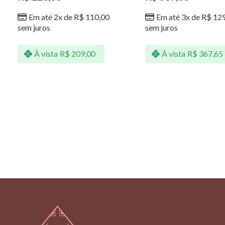
Em até 2x de
R$
110,00
Em até 3x de
R$
129
sem juros
sem juros
À vista
R$
209,00
À vista
R$
367,65