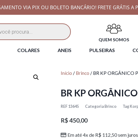
AMENTO VIA PIX OU BOLETO BANCÁRIO! FRETE GRÁTIS A P
QUEM SOMOS
COLARES
ANEIS
PULSEIRAS
CO
Início
/
Brinco
/ BR KP ORGÂNICO 
BR KP ORGÂNICO
REF
13645
Categoria
Brinco
Tag
Kor
R$
450,00
Em até 4x de
R$
112,50
sem juros