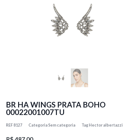
BR HA WINGS PRATA BOHO
00022001007TU
REF
8127
Categoria
Sem categoria
Tag
Hector albertazzi
R$
487,00