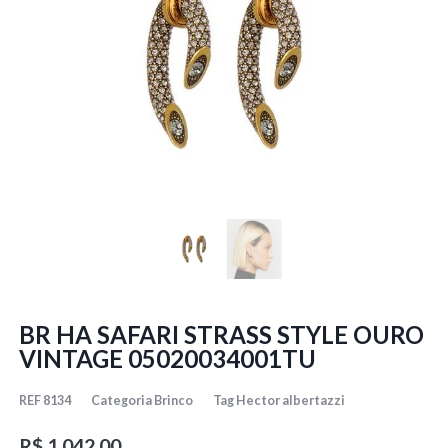
BR HA SAFARI STRASS STYLE OURO
VINTAGE 05020034001TU
REF
8134
Categoria
Brinco
Tag
Hector albertazzi
R$
1.042,00