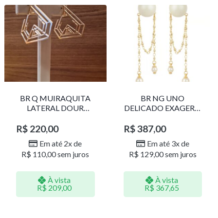
BR Q MUIRAQUITA
BR NG UNO
LATERAL DOUR
DELICADO EXAGERO
LR001
DOU/PERO 1785611F
R$
220,00
R$
387,00
Em até 2x de
Em até 3x de
R$
110,00
sem juros
R$
129,00
sem juros
À vista
À vista
R$
209,00
R$
367,65