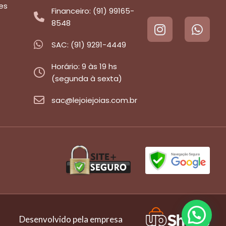
es
Financeiro: (91) 99165-
8548
SAC: (91) 9291-4449
Horário: 9 às 19 hs
(segunda à sexta)
sac@lejoiejoias.com.br
Desenvolvido pela empresa