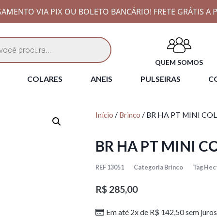
AMENTO VIA PIX OU BOLETO BANCÁRIO! FRETE GRÁTIS A P
QUEM SOMOS
COLARES
ANEIS
PULSEIRAS
CO
Início
/
Brinco
/ BR HA PT MINI C
BR HA PT MINI 
REF
13051
Categoria
Brinco
Tag
Hect
R$
285,00
Em até 2x de
R$
142,50
sem juros