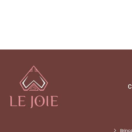
C
Brinc