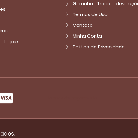
Garantia | Troca e devoluçõ
res
Termos de Uso
Contato
iras
Minha Conta
b Le joie
Politica de Privacidade
formas de pagamento
vados.