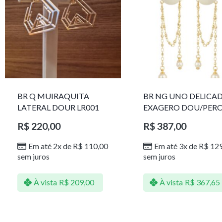
BR Q MUIRAQUITA
BR NG UNO DELICA
LATERAL DOUR LR001
EXAGERO DOU/PER
1785611F
R$
220,00
R$
387,00
Em até 2x de
R$
110,00
Em até 3x de
R$
129
sem juros
sem juros
À vista
R$
209,00
À vista
R$
367,65