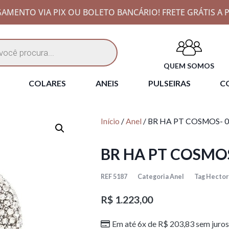
AMENTO VIA PIX OU BOLETO BANCÁRIO! FRETE GRÁTIS A P
QUEM SOMOS
COLARES
ANEIS
PULSEIRAS
CO
Início
/
Anel
/ BR HA PT COSMOS- 
BR HA PT COSMO
REF
5187
Categoria
Anel
Tag
Hector 
R$
1.223,00
Em até 6x de
R$
203,83
sem juros