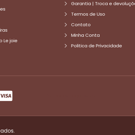
Garantia | Troca e devoluçõ
res
Termos de Uso
Contato
iras
Minha Conta
b Le joie
Politica de Privacidade
formas de pagamento
vados.