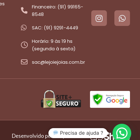
es
Financeiro: (91) 99165-
8548
SAC: (91) 9291-4449
Horário: 9 às 19 hs
(segunda à sexta)
sac@lejoiejoias.com.br
Precisa de ajuda ?
Desenvolvido pela empresa