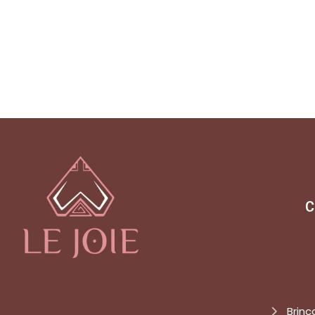
C
Brinc