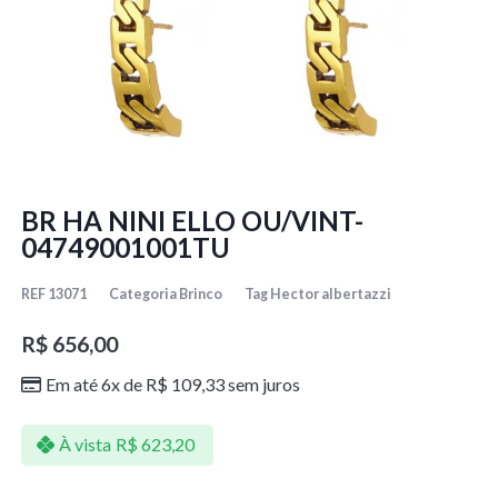
BR HA NINI ELLO OU/VINT-
04749001001TU
REF
13071
Categoria
Brinco
Tag
Hector albertazzi
R$
656,00
Em até 6x de
R$
109,33
sem juros
À vista
R$
623,20