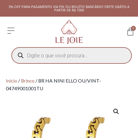
5% OFF PARA PAGAMENTO VIA PIX OU BOLETO BANCÁRIO! FRETE GRÁTIS A
PARTIR DE R$ 1000
0
Início
/
Brinco
/ BR HA NINI ELLO OU/VINT-
04749001001TU