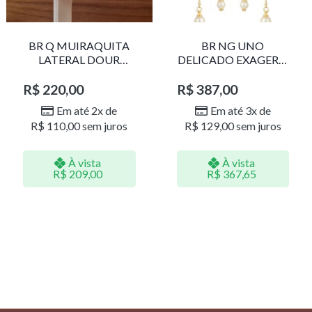
BR Q MUIRAQUITA
BR NG UNO
LATERAL DOUR
DELICADO EXAGERO
LR001
DOU/PERO 1785611F
R$
220,00
R$
387,00
Em até 2x de
Em até 3x de
R$
110,00
sem juros
R$
129,00
sem juros
À vista
À vista
R$
209,00
R$
367,65