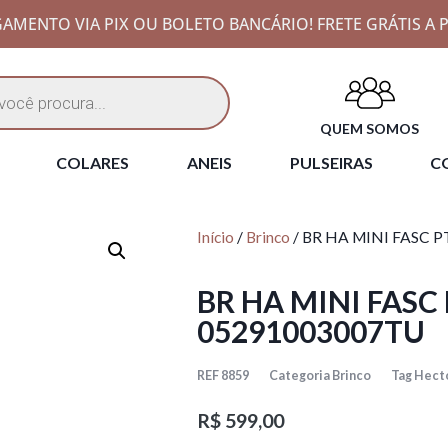
AMENTO VIA PIX OU BOLETO BANCÁRIO! FRETE GRÁTIS A P
QUEM SOMOS
COLARES
ANEIS
PULSEIRAS
CO
Início
/
Brinco
/ BR HA MINI FASC 
BR HA MINI FASC
05291003007TU
REF
8859
Categoria
Brinco
Tag
Hecto
R$
599,00