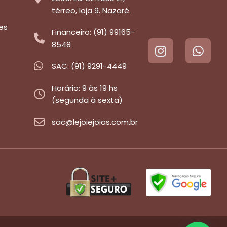
térreo, loja 9. Nazaré.
es
Financeiro: (91) 99165-
8548
SAC: (91) 9291-4449
Horário: 9 às 19 hs
(segunda à sexta)
sac@lejoiejoias.com.br