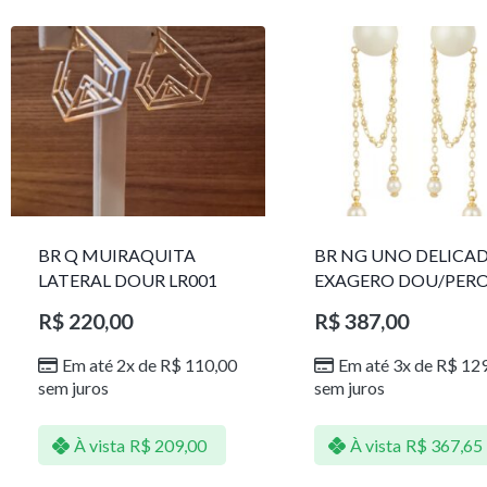
BR Q MUIRAQUITA
BR NG UNO DELICA
LATERAL DOUR LR001
EXAGERO DOU/PER
1785611F
R$
220,00
R$
387,00
Em até 2x de
R$
110,00
Em até 3x de
R$
129
sem juros
sem juros
À vista
R$
209,00
À vista
R$
367,65