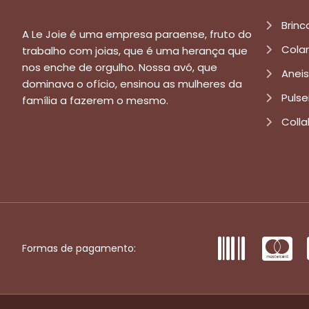
Brinc
A Le Joie é uma empresa paraense, fruto do
Cola
trabalho com joias, que é uma herança que
nos enche de orgulho. Nossa avó, que
Aneis
dominava o ofício, ensinou as mulheres da
Pulse
família a fazerem o mesmo.
Colla
Formas de pagamento: