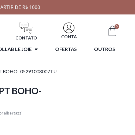
ARTIR DE R$ 1000
0
CONTA
CONTATO
LLAB LE JOIE
OFERTAS
OUTROS
PT BOHO- 05291003007TU
 PT BOHO-
r albertazzi