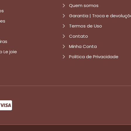
Quem somos
os
Garantia | Troca e devoluçõ
res
Termos de Uso
Contato
iras
Minha Conta
b Le joie
Politica de Privacidade
formas de pagamento