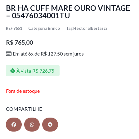
BR HA CUFF MARE OURO VINTAGE
– 05476034001TU
REF
9651
Categoria
Brinco
Tag
Hector albertazzi
R$
765,00
Em até 6x de
R$
127,50
sem juros
À vista
R$
726,75
Fora de estoque
COMPARTILHE