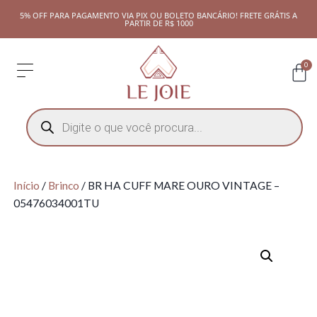
5% OFF PARA PAGAMENTO VIA PIX OU BOLETO BANCÁRIO! FRETE GRÁTIS A
PARTIR DE R$ 1000
0
Início
/
Brinco
/ BR HA CUFF MARE OURO VINTAGE –
05476034001TU