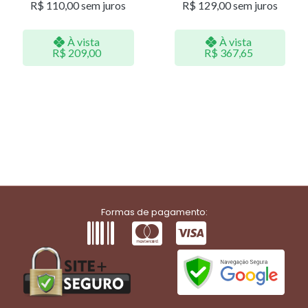
R$
110,00
sem juros
R$
129,00
sem juros
À vista
À vista
R$
209,00
R$
367,65
Formas de pagamento: