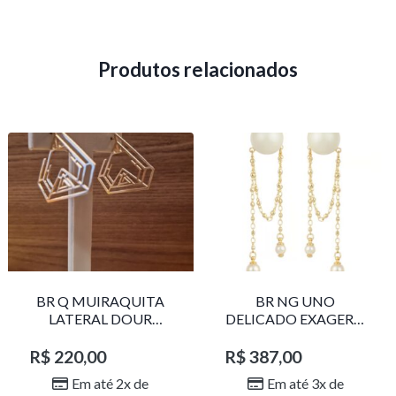
Produtos relacionados
BR Q MUIRAQUITA
BR NG UNO
LATERAL DOUR
DELICADO EXAGERO
LR001
DOU/PERO 1785611F
R$
220,00
R$
387,00
Em até 2x de
Em até 3x de