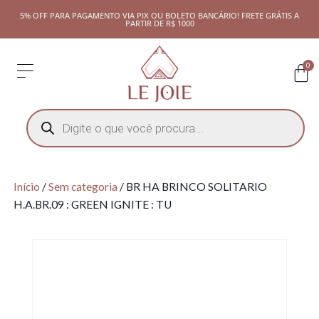
5% OFF PARA PAGAMENTO VIA PIX OU BOLETO BANCÁRIO! FRETE GRÁTIS A
PARTIR DE R$ 1000
0
Início
/
Sem categoria
/ BR HA BRINCO SOLITARIO
H.A.BR.09 : GREEN IGNITE : TU