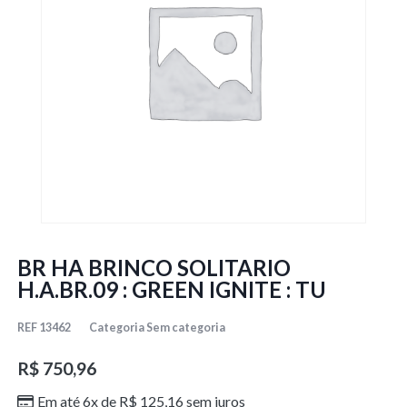
BR HA BRINCO SOLITARIO
H.A.BR.09 : GREEN IGNITE : TU
REF
13462
Categoria
Sem categoria
R$
750,96
Em até 6x de
R$
125,16
sem juros