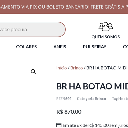
AMENTO VIA PIX OU BOLETO BANCÁRIO! FRETE GRÁTIS A P
QUEM SOMOS
COLARES
ANEIS
PULSEIRAS
CO
Início
/
Brinco
/ BR HA BOTAO MIDI
BR HA BOTAO MID
REF
9644
Categoria
Brinco
Tag
Hecto
R$
870,00
Em até 6x de
R$
145,00
sem juros