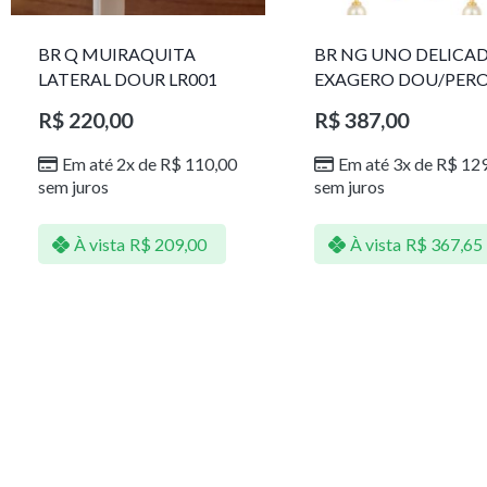
BR Q MUIRAQUITA
BR NG UNO DELICA
LATERAL DOUR LR001
EXAGERO DOU/PER
1785611F
R$
220,00
R$
387,00
Em até 2x de
R$
110,00
Em até 3x de
R$
129
sem juros
sem juros
À vista
R$
209,00
À vista
R$
367,65