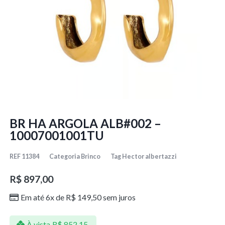
BR HA ARGOLA ALB#002 –
10007001001TU
REF
11384
Categoria
Brinco
Tag
Hector albertazzi
R$
897,00
Em até 6x de
R$
149,50
sem juros
À vista
R$
852,15