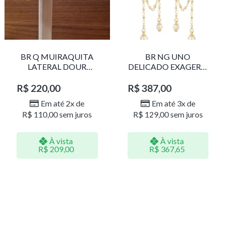
BR Q MUIRAQUITA
BR NG UNO
LATERAL DOUR
DELICADO EXAGERO
LR001
DOU/PERO 1785611F
R$
220,00
R$
387,00
Em até 2x de
Em até 3x de
R$
110,00
sem juros
R$
129,00
sem juros
À vista
À vista
R$
209,00
R$
367,65