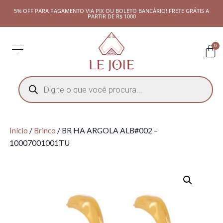
5% OFF PARA PAGAMENTO VIA PIX OU BOLETO BANCÁRIO! FRETE GRÁTIS A
PARTIR DE R$ 1000
0
Início
/
Brinco
/ BR HA ARGOLA ALB#002 –
10007001001TU