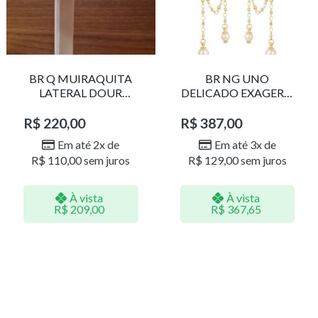
BR Q MUIRAQUITA
BR NG UNO
LATERAL DOUR
DELICADO EXAGERO
LR001
DOU/PERO 1785611F
R$
220,00
R$
387,00
Em até 2x de
Em até 3x de
R$
110,00
sem juros
R$
129,00
sem juros
À vista
À vista
R$
209,00
R$
367,65