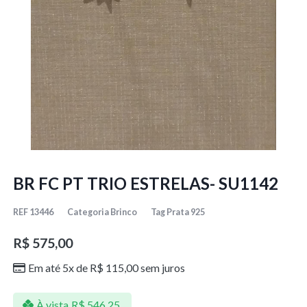
BR FC PT TRIO ESTRELAS- SU1142
REF
13446
Categoria
Brinco
Tag
Prata 925
R$
575,00
Em até 5x de
R$
115,00
sem juros
À vista
R$
546,25