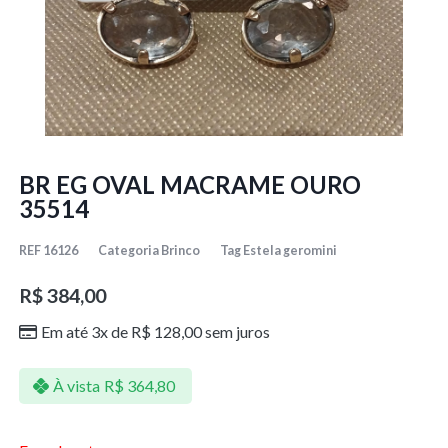
BR EG OVAL MACRAME OURO
35514
REF
16126
Categoria
Brinco
Tag
Estela geromini
R$
384,00
Em até 3x de
R$
128,00
sem juros
À vista
R$
364,80