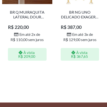
BR Q MUIRAQUITA
BR NG UNO
LATERAL DOUR
DELICADO EXAGERO
LR001
DOU/PERO 1785611F
R$
220,00
R$
387,00
Em até 2x de
Em até 3x de
R$
110,00
sem juros
R$
129,00
sem juros
À vista
À vista
R$
209,00
R$
367,65