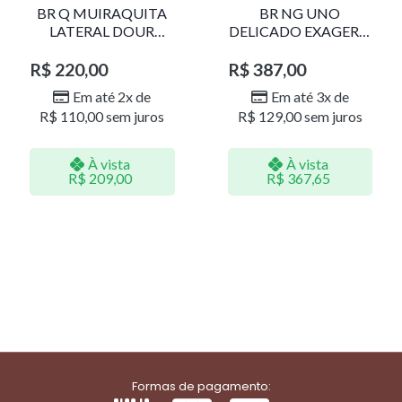
BR Q MUIRAQUITA
BR NG UNO
LATERAL DOUR
DELICADO EXAGERO
LR001
DOU/PERO 1785611F
R$
220,00
R$
387,00
Em até 2x de
Em até 3x de
R$
110,00
sem juros
R$
129,00
sem juros
À vista
À vista
R$
209,00
R$
367,65
Formas de pagamento: