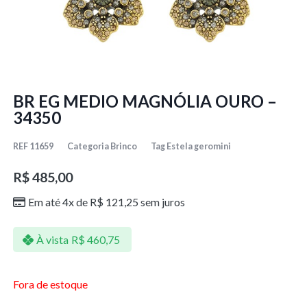
BR EG MEDIO MAGNÓLIA OURO –
34350
REF
11659
Categoria
Brinco
Tag
Estela geromini
R$
485,00
Em até 4x de
R$
121,25
sem juros
À vista
R$
460,75
Fora de estoque