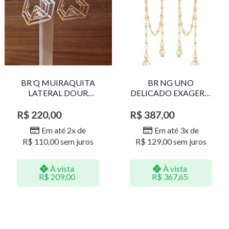
BR Q MUIRAQUITA
BR NG UNO
LATERAL DOUR
DELICADO EXAGERO
LR001
DOU/PERO 1785611F
R$
220,00
R$
387,00
Em até 2x de
Em até 3x de
R$
110,00
sem juros
R$
129,00
sem juros
À vista
À vista
R$
209,00
R$
367,65