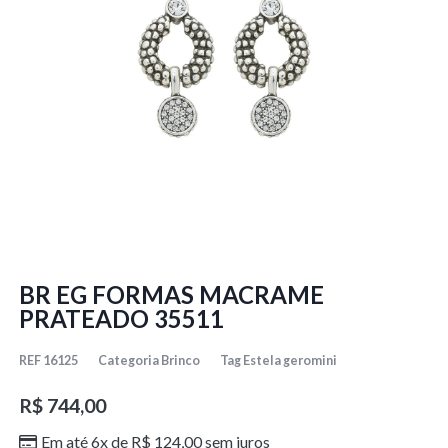
BR EG FORMAS MACRAME
PRATEADO 35511
REF
16125
Categoria
Brinco
Tag
Estela geromini
R$
744,00
Em até 6x de
R$
124,00
sem juros