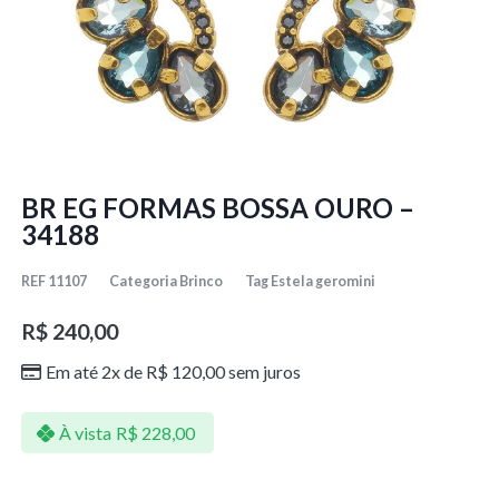
BR EG FORMAS BOSSA OURO –
34188
REF
11107
Categoria
Brinco
Tag
Estela geromini
R$
240,00
Em até 2x de
R$
120,00
sem juros
À vista
R$
228,00