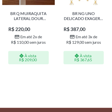
BR Q MUIRAQUITA
BR NG UNO
LATERAL DOUR
DELICADO EXAGERO
LR001
DOU/PERO 1785611F
R$
220,00
R$
387,00
Em até 2x de
Em até 3x de
R$
110,00
sem juros
R$
129,00
sem juros
À vista
À vista
R$
209,00
R$
367,65