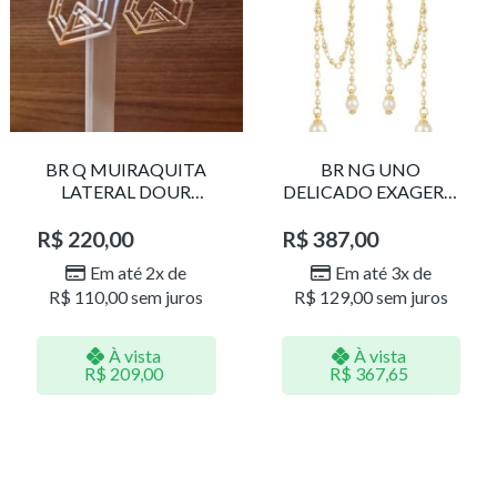
BR Q MUIRAQUITA
BR NG UNO
LATERAL DOUR
DELICADO EXAGERO
LR001
DOU/PERO 1785611F
R$
220,00
R$
387,00
Em até 2x de
Em até 3x de
R$
110,00
sem juros
R$
129,00
sem juros
À vista
À vista
R$
209,00
R$
367,65