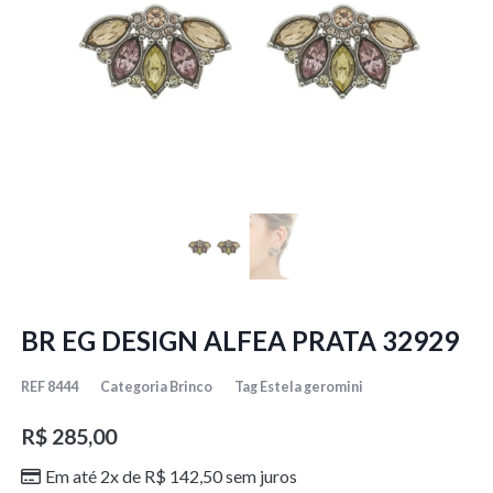
BR EG DESIGN ALFEA PRATA 32929
REF
8444
Categoria
Brinco
Tag
Estela geromini
R$
285,00
Em até 2x de
R$
142,50
sem juros