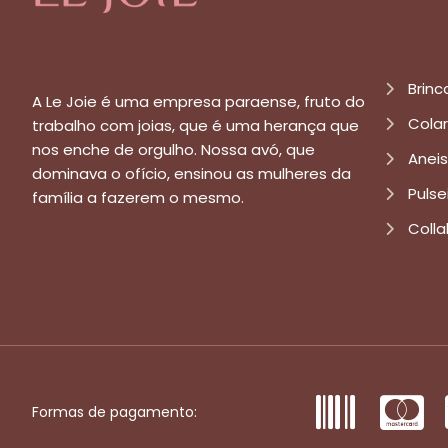
Brinc
A Le Joie é uma empresa paraense, fruto do
Cola
trabalho com joias, que é uma herança que
nos enche de orgulho. Nossa avó, que
Aneis
dominava o ofício, ensinou as mulheres da
Pulse
família a fazerem o mesmo.
Colla
Formas de pagamento: