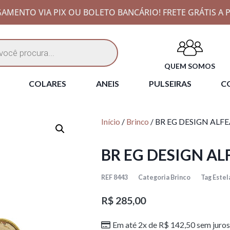
AMENTO VIA PIX OU BOLETO BANCÁRIO! FRETE GRÁTIS A P
QUEM SOMOS
COLARES
ANEIS
PULSEIRAS
CO
Início
/
Brinco
/ BR EG DESIGN ALF
BR EG DESIGN AL
REF
8443
Categoria
Brinco
Tag
Estel
R$
285,00
Em até 2x de
R$
142,50
sem juros