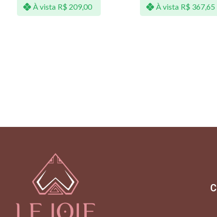
À vista
R$
209,00
À vista
R$
367,65
C