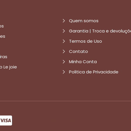
Quem somos
os
Garantia | Troca e devoluçõ
res
Termos de Uso
Contato
iras
Minha Conta
b Le joie
Politica de Privacidade
formas de pagamento