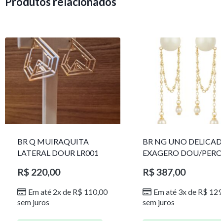
Produtos relacionados
BR Q MUIRAQUITA
BR NG UNO DELICA
LATERAL DOUR LR001
EXAGERO DOU/PER
1785611F
R$
220,00
R$
387,00
Em até 2x de
R$
110,00
Em até 3x de
R$
129
sem juros
sem juros