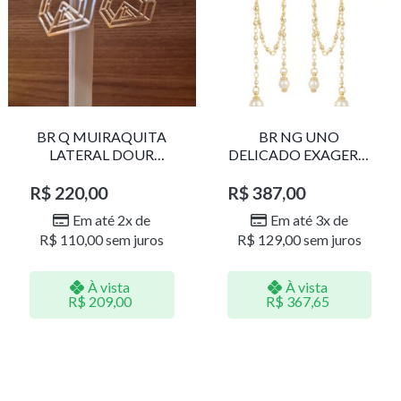
BR Q MUIRAQUITA
BR NG UNO
LATERAL DOUR
DELICADO EXAGERO
LR001
DOU/PERO 1785611F
R$
220,00
R$
387,00
Em até 2x de
Em até 3x de
R$
110,00
sem juros
R$
129,00
sem juros
À vista
À vista
R$
209,00
R$
367,65