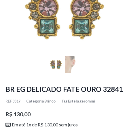
BR EG DELICADO FATE OURO 32841
REF
8317
Categoria
Brinco
Tag
Estela geromini
R$
130,00
Em até 1x de
R$
130,00
sem juros