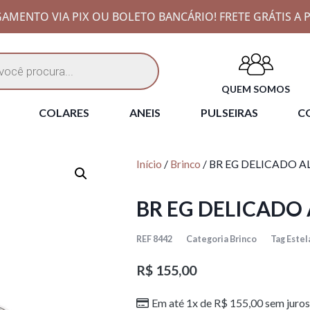
AMENTO VIA PIX OU BOLETO BANCÁRIO! FRETE GRÁTIS A P
QUEM SOMOS
COLARES
ANEIS
PULSEIRAS
CO
Início
/
Brinco
/ BR EG DELICADO A
BR EG DELICADO 
REF
8442
Categoria
Brinco
Tag
Estel
R$
155,00
Em até 1x de
R$
155,00
sem juros