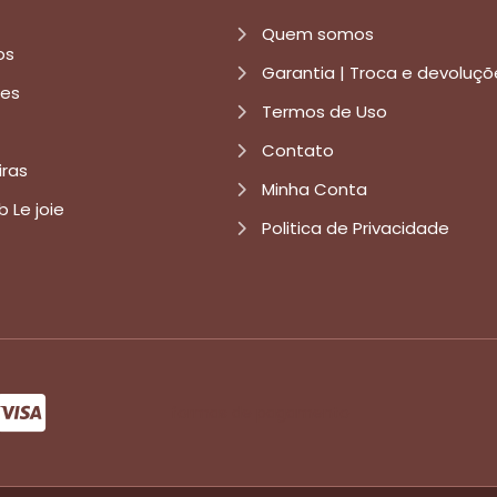
Quem somos
os
Garantia | Troca e devoluçõ
res
Termos de Uso
Contato
iras
Minha Conta
b Le joie
Politica de Privacidade
formas de pagamento