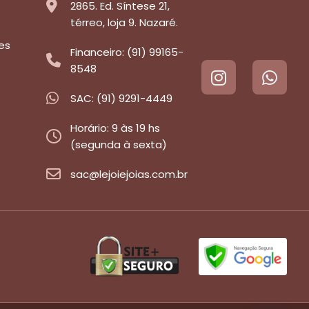
2865. Ed. Síntese 21,
térreo, loja 9. Nazaré.
es
Financeiro: (91) 99165-
8548
SAC: (91) 9291-4449
Horário: 9 às 19 hs
(segunda à sexta)
sac@lejoiejoias.com.br