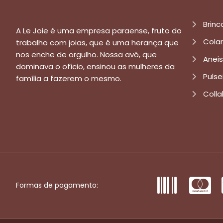
Brinc
A Le Joie é uma empresa paraense, fruto do
Cola
trabalho com joias, que é uma herança que
nos enche de orgulho. Nossa avó, que
Aneis
dominava o ofício, ensinou as mulheres da
Pulse
família a fazerem o mesmo.
Colla
Formas de pagamento: