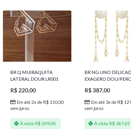
BR Q MUIRAQUITA
BR NG UNO DELICA
LATERAL DOUR LR001
EXAGERO DOU/PER
1785611F
R$
220,00
R$
387,00
Em até 2x de
R$
110,00
Em até 3x de
R$
129
sem juros
sem juros
À vista
R$
209,00
À vista
R$
367,65