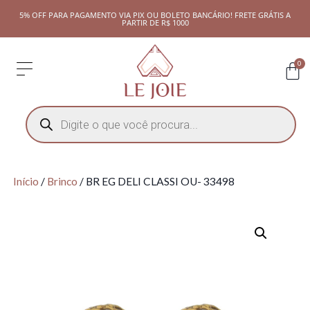
5% OFF PARA PAGAMENTO VIA PIX OU BOLETO BANCÁRIO! FRETE GRÁTIS A
PARTIR DE R$ 1000
0
Início
/
Brinco
/ BR EG DELI CLASSI OU- 33498