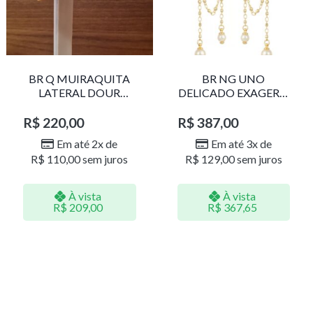
BR Q MUIRAQUITA
BR NG UNO
LATERAL DOUR
DELICADO EXAGERO
LR001
DOU/PERO 1785611F
R$
220,00
R$
387,00
Em até 2x de
Em até 3x de
R$
110,00
sem juros
R$
129,00
sem juros
À vista
À vista
R$
209,00
R$
367,65