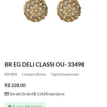
BR EG DELI CLASSI OU- 33498
REF
8950
Categoria
Brinco
Tag
Estela geromini
R$
228,00
Em até 2x de
R$
114,00
sem juros
À vista
R$
216,60