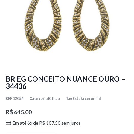
BR EG CONCEITO NUANCE OURO –
34436
REF
12054
Categoria
Brinco
Tag
Estela geromini
R$
645,00
Em até 6x de
R$
107,50
sem juros