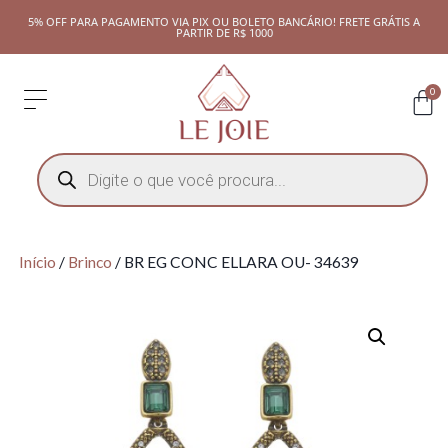
5% OFF PARA PAGAMENTO VIA PIX OU BOLETO BANCÁRIO! FRETE GRÁTIS A
PARTIR DE R$ 1000
0
Início
/
Brinco
/ BR EG CONC ELLARA OU- 34639