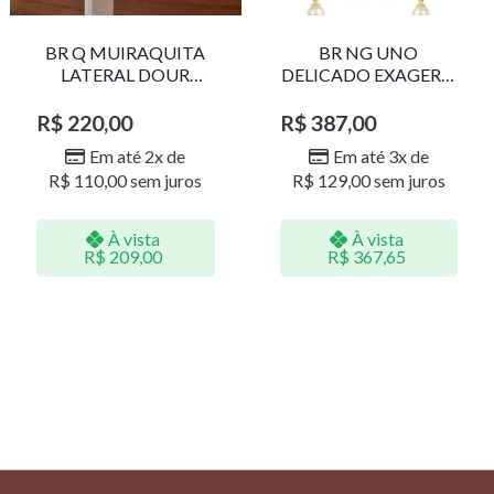
BR Q MUIRAQUITA
BR NG UNO
LATERAL DOUR
DELICADO EXAGERO
LR001
DOU/PERO 1785611F
R$
220,00
R$
387,00
Em até 2x de
Em até 3x de
R$
110,00
sem juros
R$
129,00
sem juros
À vista
À vista
R$
209,00
R$
367,65