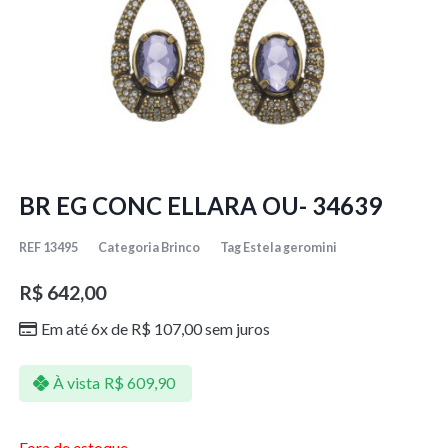
BR EG CONC ELLARA OU- 34639
REF
13495
Categoria
Brinco
Tag
Estela geromini
R$
642,00
Em até 6x de
R$
107,00
sem juros
À vista
R$
609,90