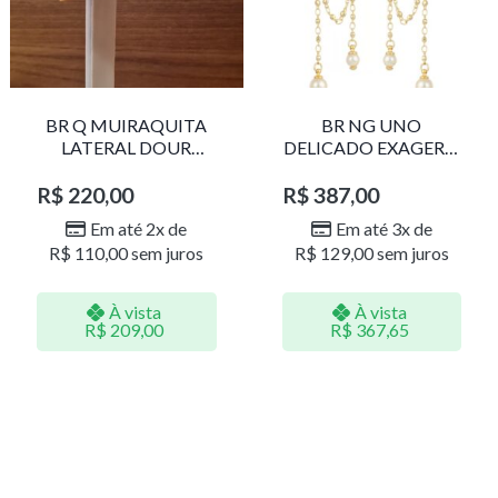
BR Q MUIRAQUITA
BR NG UNO
LATERAL DOUR
DELICADO EXAGERO
LR001
DOU/PERO 1785611F
R$
220,00
R$
387,00
Em até 2x de
Em até 3x de
R$
110,00
sem juros
R$
129,00
sem juros
À vista
À vista
R$
209,00
R$
367,65