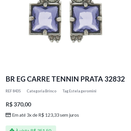
BR EG CARRE TENNIN PRATA 32832
REF
8435
Categoria
Brinco
Tag
Estela geromini
R$
370,00
Em até 3x de
R$
123,33
sem juros
À vista
R$
351,50