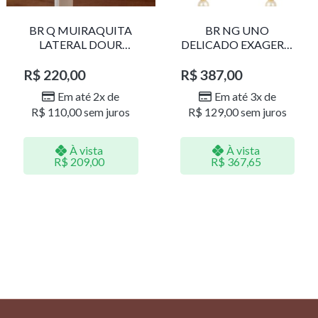
BR Q MUIRAQUITA
BR NG UNO
LATERAL DOUR
DELICADO EXAGERO
LR001
DOU/PERO 1785611F
R$
220,00
R$
387,00
Em até 2x de
Em até 3x de
R$
110,00
sem juros
R$
129,00
sem juros
À vista
À vista
R$
209,00
R$
367,65