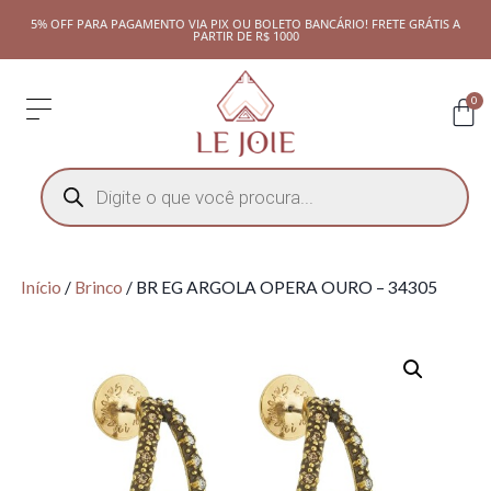
5% OFF PARA PAGAMENTO VIA PIX OU BOLETO BANCÁRIO! FRETE GRÁTIS A
PARTIR DE R$ 1000
0
Início
/
Brinco
/ BR EG ARGOLA OPERA OURO – 34305