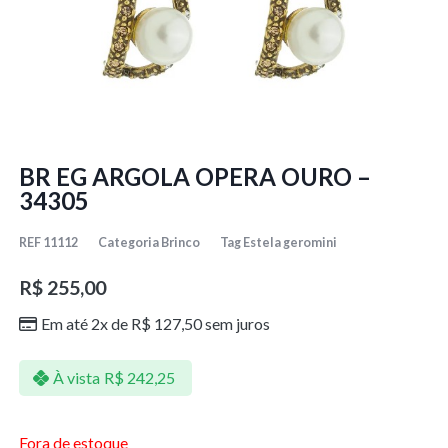
BR EG ARGOLA OPERA OURO –
34305
REF
11112
Categoria
Brinco
Tag
Estela geromini
R$
255,00
Em até 2x de
R$
127,50
sem juros
À vista
R$
242,25
Fora de estoque