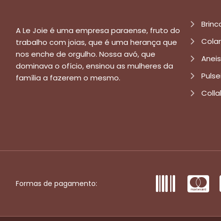
Brinc
A Le Joie é uma empresa paraense, fruto do
Cola
trabalho com joias, que é uma herança que
nos enche de orgulho. Nossa avó, que
Aneis
dominava o ofício, ensinou as mulheres da
Pulse
família a fazerem o mesmo.
Colla
Formas de pagamento: