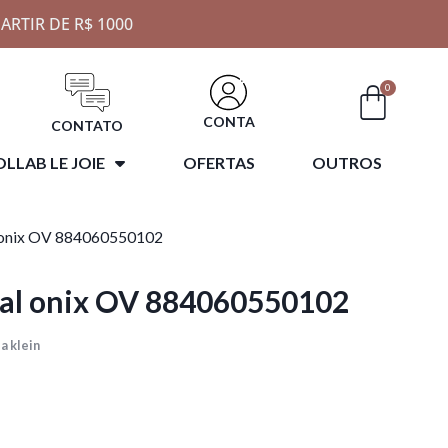
ARTIR DE R$ 1000
0
CONTA
CONTATO
LLAB LE JOIE
OFERTAS
OUTROS
l onix OV 884060550102
ral onix OV 884060550102
a klein