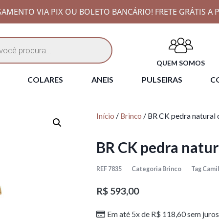
AMENTO VIA PIX OU BOLETO BANCÁRIO! FRETE GRÁTIS A P
QUEM SOMOS
COLARES
ANEIS
PULSEIRAS
CO
Início
/
Brinco
/ BR CK pedra natura
BR CK pedra natu
REF
7835
Categoria
Brinco
Tag
Camil
R$
593,00
Em até 5x de
R$
118,60
sem juros