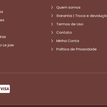
Quem somos
os
Garantia | Troca e devoluçõ
res
Termos de Uso
Contato
iras
Minha Conta
b Le joie
Politica de Privacidade
formas de pagamento