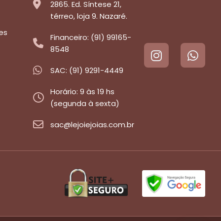
2865. Ed. Síntese 21,
térreo, loja 9. Nazaré.
es
Financeiro: (91) 99165-
8548
SAC: (91) 9291-4449
Horário: 9 às 19 hs
(segunda à sexta)
sac@lejoiejoias.com.br