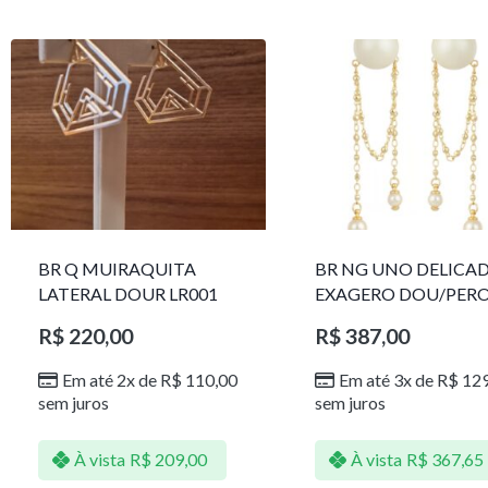
BR Q MUIRAQUITA
BR NG UNO DELICA
LATERAL DOUR LR001
EXAGERO DOU/PER
1785611F
R$
220,00
R$
387,00
Em até 2x de
R$
110,00
Em até 3x de
R$
129
sem juros
sem juros
À vista
R$
209,00
À vista
R$
367,65