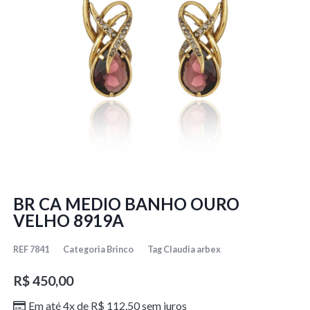
BR CA MEDIO BANHO OURO
VELHO 8919A
REF
7841
Categoria
Brinco
Tag
Claudia arbex
R$
450,00
Em até 4x de
R$
112,50
sem juros