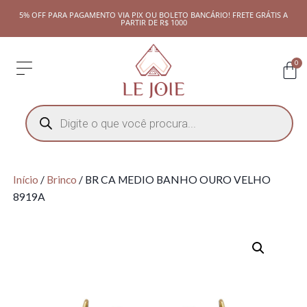
5% OFF PARA PAGAMENTO VIA PIX OU BOLETO BANCÁRIO! FRETE GRÁTIS A
PARTIR DE R$ 1000
0
Início
/
Brinco
/ BR CA MEDIO BANHO OURO VELHO
8919A