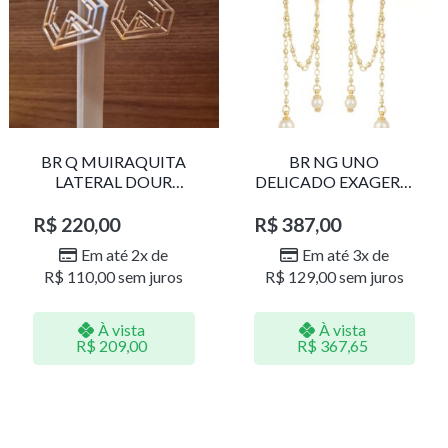
BR Q MUIRAQUITA
BR NG UNO
LATERAL DOUR
DELICADO EXAGERO
LR001
DOU/PERO 1785611F
R$
220,00
R$
387,00
Em até 2x de
Em até 3x de
R$
110,00
sem juros
R$
129,00
sem juros
À vista
À vista
R$
209,00
R$
367,65