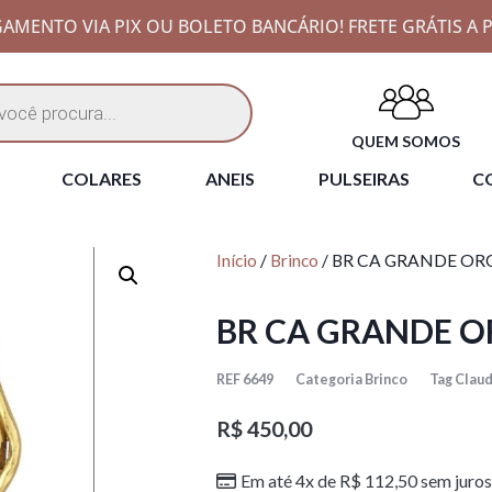
AMENTO VIA PIX OU BOLETO BANCÁRIO! FRETE GRÁTIS A P
QUEM SOMOS
COLARES
ANEIS
PULSEIRAS
CO
Início
/
Brinco
/ BR CA GRANDE OR
BR CA GRANDE O
REF
6649
Categoria
Brinco
Tag
Claud
R$
450,00
Em até 4x de
R$
112,50
sem juros