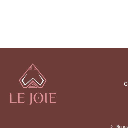
C
Brinc