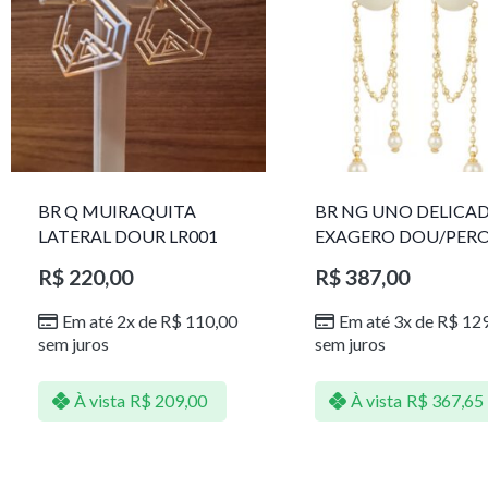
BR Q MUIRAQUITA
BR NG UNO DELICA
LATERAL DOUR LR001
EXAGERO DOU/PER
1785611F
R$
220,00
R$
387,00
Em até 2x de
R$
110,00
Em até 3x de
R$
129
sem juros
sem juros
À vista
R$
209,00
À vista
R$
367,65