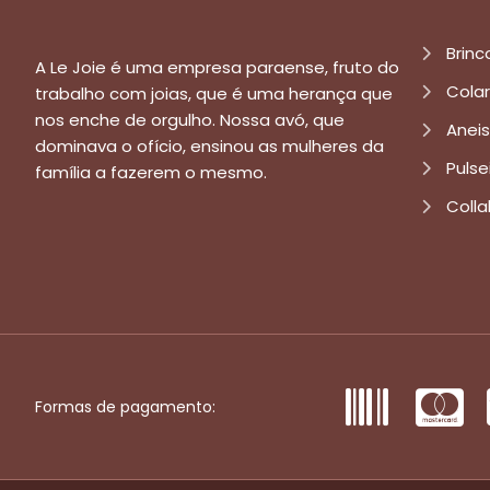
Brinc
A Le Joie é uma empresa paraense, fruto do
Cola
trabalho com joias, que é uma herança que
nos enche de orgulho. Nossa avó, que
Aneis
dominava o ofício, ensinou as mulheres da
Pulse
família a fazerem o mesmo.
Colla
Formas de pagamento: