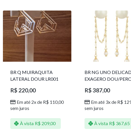
BR Q MUIRAQUITA
BR NG UNO DELICA
LATERAL DOUR LR001
EXAGERO DOU/PER
1785611F
R$
220,00
R$
387,00
Em até 2x de
R$
110,00
Em até 3x de
R$
129
sem juros
sem juros
À vista
R$
209,00
À vista
R$
367,65