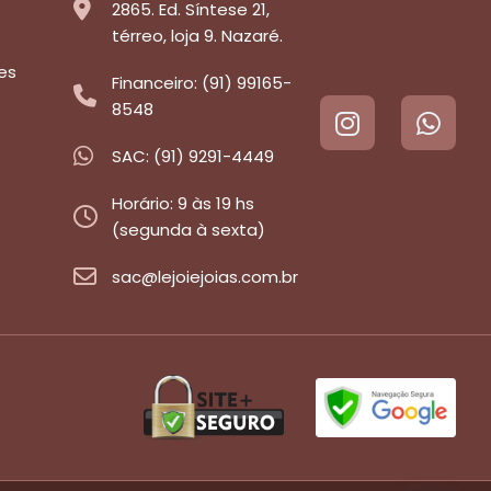
2865. Ed. Síntese 21,
térreo, loja 9. Nazaré.
es
Financeiro: (91) 99165-
8548
SAC: (91) 9291-4449
Horário: 9 às 19 hs
(segunda à sexta)
sac@lejoiejoias.com.br