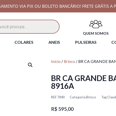
AMENTO VIA PIX OU BOLETO BANCÁRIO! FRETE GRÁTIS A P
QUEM SOMOS
COLARES
ANEIS
PULSEIRAS
CO
Início
/
Brinco
/ BR CA GRANDE B
BR CA GRANDE 
8916A
REF
7840
Categoria
Brinco
Tag
Claud
R$
595,00