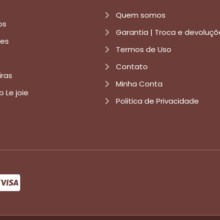
Quem somos
os
Garantia | Troca e devoluçõ
res
Termos de Uso
Contato
iras
Minha Conta
b Le joie
Politica de Privacidade
formas de pagamento