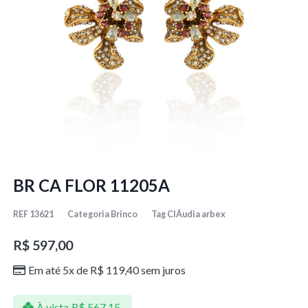
BR CA FLOR 11205A
REF
13621
Categoria
Brinco
Tag
ClÁudia arbex
R$
597,00
Em até 5x de
R$
119,40
sem juros
À vista
R$
567,15