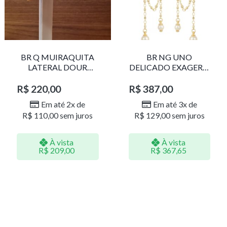
BR Q MUIRAQUITA
BR NG UNO
LATERAL DOUR
DELICADO EXAGERO
LR001
DOU/PERO 1785611F
R$
220,00
R$
387,00
Em até 2x de
Em até 3x de
R$
110,00
sem juros
R$
129,00
sem juros
À vista
À vista
R$
209,00
R$
367,65