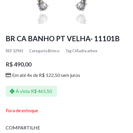
BR CA BANHO PT VELHA- 11101B
REF
12961
Categoria
Brinco
Tag
ClÁudia arbex
R$
490,00
Em até 4x de
R$
122,50
sem juros
À vista
R$
465,50
Fora de estoque
COMPARTILHE