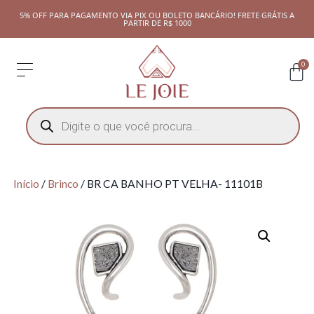
5% OFF PARA PAGAMENTO VIA PIX OU BOLETO BANCÁRIO! FRETE GRÁTIS A
PARTIR DE R$ 1000
0
Início
/
Brinco
/ BR CA BANHO PT VELHA- 11101B