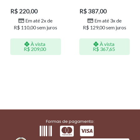
LR001
DOU/PERO 1785611F
R$
220,00
R$
387,00
Em até 2x de
Em até 3x de
R$
110,00
sem juros
R$
129,00
sem juros
À vista
À vista
R$
209,00
R$
367,65
Formas de pagamento: