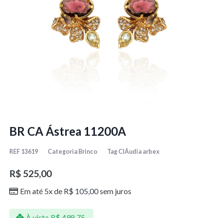
BR CA Ástrea 11200A
REF
13619
Categoria
Brinco
Tag
ClÁudia arbex
R$
525,00
Em até 5x de
R$
105,00
sem juros
À vista
R$
498,75