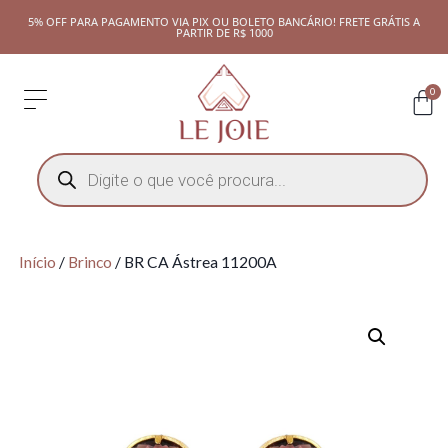
5% OFF PARA PAGAMENTO VIA PIX OU BOLETO BANCÁRIO! FRETE GRÁTIS A
PARTIR DE R$ 1000
0
Início
/
Brinco
/ BR CA Ástrea 11200A